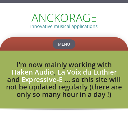
ANCKORAGE
innovative musical applications
MENU
Skip
to
I'm now mainly working with
content
Haken Audio
,
La Voix du Luthier
and
Expressive-E
... so this site will
not be updated regularly (there are
only so many hour in a day !)