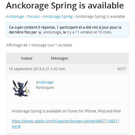
Anckorage Spring is available
Anckorage
›
Forums
›
Anckorage Spring
›
Anckorage Spring is available
Ce sujet contient 0 réponse, 1 participant et a été mis à jour pour la
dernière fois par
anckorage
, le
il y a 11 années et 10 mois
.
Affichage de 1 message (sur 1 au total)
Auteur
Messages
16 septembre 2014 à 21 h 42 min
#257
anckorage
Participant
Anckorage Spring is available on iTunes for iPhone, iPod and iPad
https://itunes.apple.com/fr/app/anckorage-spring/id647714831?
mt=8